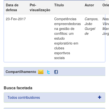
Data de
Pré-
Título
Autor
Ori
defesa
visualização
23-Fev-2017
Competências
Campos,
Nass
empreendedoras
João
Vân
na gestão de
Gurgel
Mar
conflitos: um
de
Jor
estudo
exploratório em
clubes
esportivos
sociais
Compartilhamento
Busca facetada
Todos contribuidores