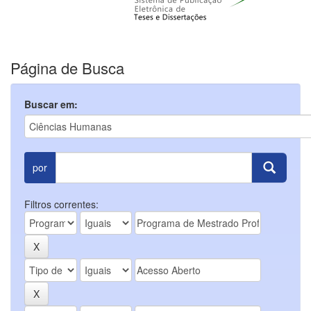
Página de Busca
Buscar em:
por
Filtros correntes: