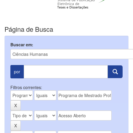
Página de Busca
Buscar em:
por
Filtros correntes: