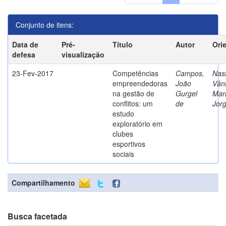
Conjunto de itens:
Data de
Pré-
Título
Autor
Ori
defesa
visualização
23-Fev-2017
Competências
Campos,
Nass
empreendedoras
João
Vân
na gestão de
Gurgel
Mar
conflitos: um
de
Jor
estudo
exploratório em
clubes
esportivos
sociais
Compartilhamento
Busca facetada