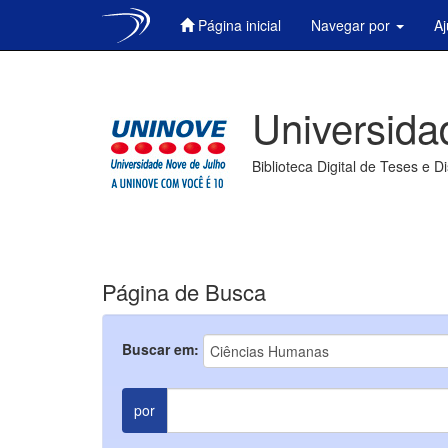
Página inicial
Navegar por
A
Skip
navigation
Universida
Biblioteca Digital de Teses e D
Página de Busca
Buscar em:
por