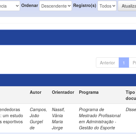
Ordenar
Registro(s)
Anterior
1
P
Autor
Orientador
Programa
Tipo
doc
endedoras
Campos,
Nassif,
Programa de
Diss
s: um estudo
João
Vânia
Mestrado Profissional
s esportivos
Gurgel
Maria
em Administração -
de
Jorge
Gestão do Esporte