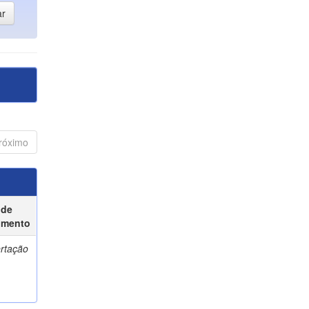
róximo
 de
umento
ertação