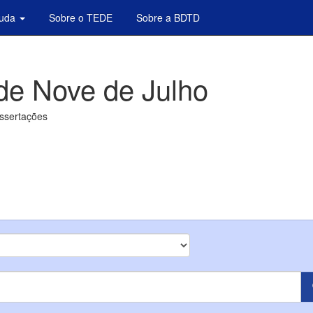
juda
Sobre o TEDE
Sobre a BDTD
de Nove de Julho
issertações