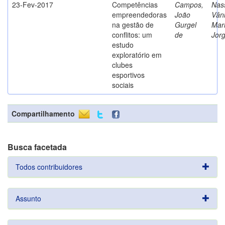
23-Fev-2017
Competências
Campos,
Nass
empreendedoras
João
Vân
na gestão de
Gurgel
Mar
conflitos: um
de
Jor
estudo
exploratório em
clubes
esportivos
sociais
Compartilhamento
Busca facetada
Todos contribuidores
Assunto