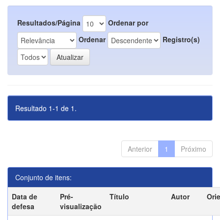
Resultados/Página
Ordenar por
Ordenar
Registro(s)
Resultado 1-1 de 1.
Anterior
1
Próximo
Conjunto de itens:
Data de
Pré-
Título
Autor
Ori
defesa
visualização