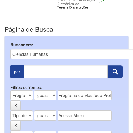
Página de Busca
Buscar em:
por
Filtros correntes: