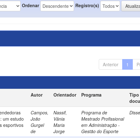
Ordenar
Registro(s)
Anterior
1
P
Autor
Orientador
Programa
Tipo
doc
endedoras
Campos,
Nassif,
Programa de
Diss
s: um estudo
João
Vânia
Mestrado Profissional
s esportivos
Gurgel
Maria
em Administração -
de
Jorge
Gestão do Esporte