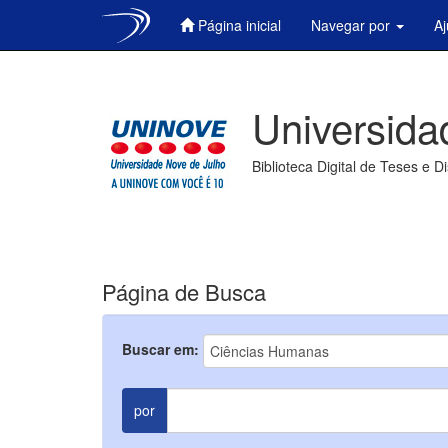
Página inicial
Navegar por
A
Skip
navigation
Universida
Biblioteca Digital de Teses e D
Página de Busca
Buscar em:
por