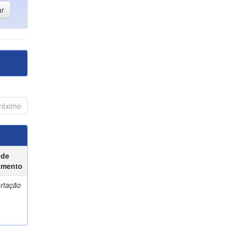
róximo
 de
umento
ertação