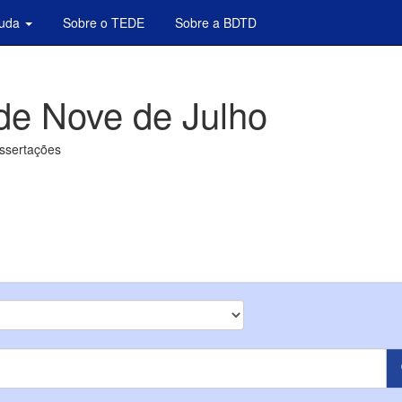
juda
Sobre o TEDE
Sobre a BDTD
de Nove de Julho
issertações