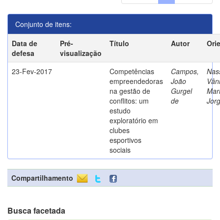
Conjunto de itens:
Data de
Pré-
Título
Autor
Ori
defesa
visualização
23-Fev-2017
Competências
Campos,
Nass
empreendedoras
João
Vân
na gestão de
Gurgel
Mar
conflitos: um
de
Jor
estudo
exploratório em
clubes
esportivos
sociais
Compartilhamento
Busca facetada