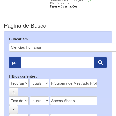
Página de Busca
Buscar em:
por
Filtros correntes: