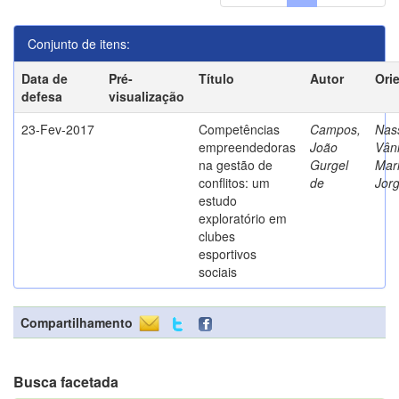
Conjunto de itens:
Data de
Pré-
Título
Autor
Ori
defesa
visualização
23-Fev-2017
Competências
Campos,
Nass
empreendedoras
João
Vân
na gestão de
Gurgel
Mar
conflitos: um
de
Jor
estudo
exploratório em
clubes
esportivos
sociais
Compartilhamento
Busca facetada