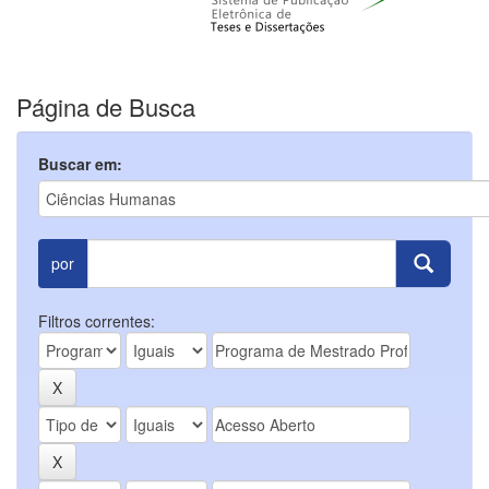
Página de Busca
Buscar em:
por
Filtros correntes: