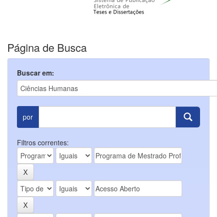
Página de Busca
Buscar em:
por
Filtros correntes: