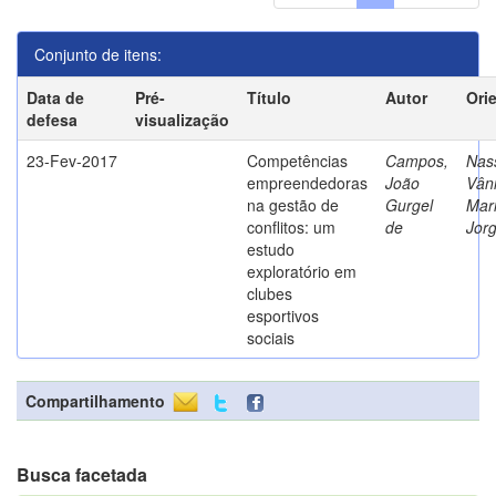
Conjunto de itens:
Data de
Pré-
Título
Autor
Ori
defesa
visualização
23-Fev-2017
Competências
Campos,
Nass
empreendedoras
João
Vân
na gestão de
Gurgel
Mar
conflitos: um
de
Jor
estudo
exploratório em
clubes
esportivos
sociais
Compartilhamento
Busca facetada