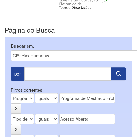
Página de Busca
Buscar em:
por
Filtros correntes: