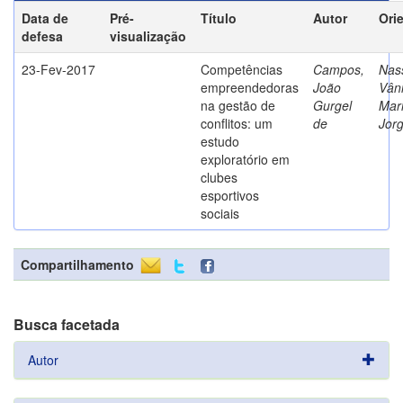
Data de
Pré-
Título
Autor
Ori
defesa
visualização
23-Fev-2017
Competências
Campos,
Nass
empreendedoras
João
Vân
na gestão de
Gurgel
Mar
conflitos: um
de
Jor
estudo
exploratório em
clubes
esportivos
sociais
Compartilhamento
Busca facetada
Autor