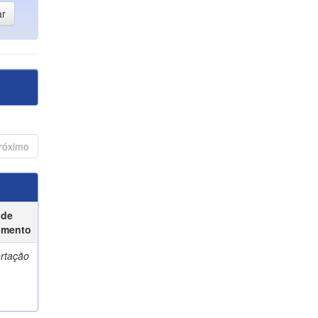
róximo
 de
umento
ertação