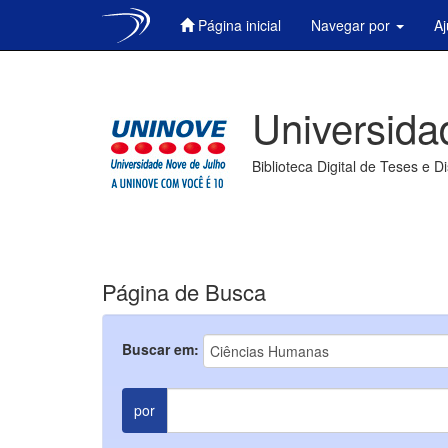
Página inicial
Navegar por
A
Skip
navigation
Universida
Biblioteca Digital de Teses e D
Página de Busca
Buscar em:
por