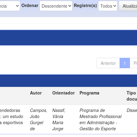
Ordenar
Registro(s)
Anterior
1
P
Autor
Orientador
Programa
Tipo
doc
endedoras
Campos,
Nassif,
Programa de
Diss
s: um estudo
João
Vânia
Mestrado Profissional
s esportivos
Gurgel
Maria
em Administração -
de
Jorge
Gestão do Esporte