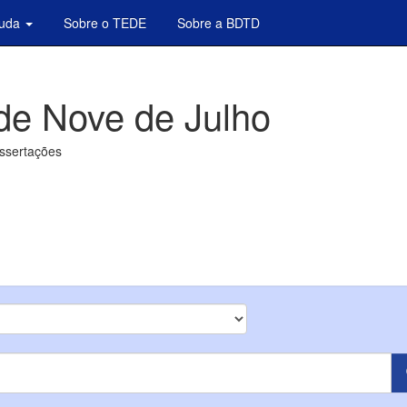
juda
Sobre o TEDE
Sobre a BDTD
de Nove de Julho
issertações