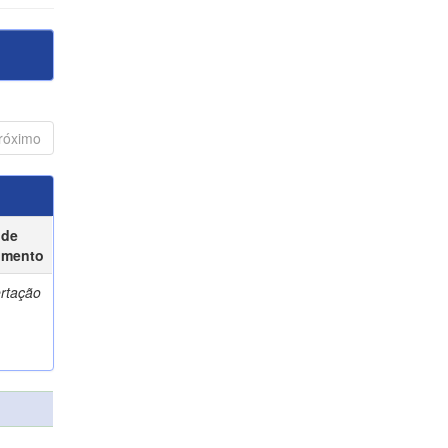
róximo
 de
umento
ertação