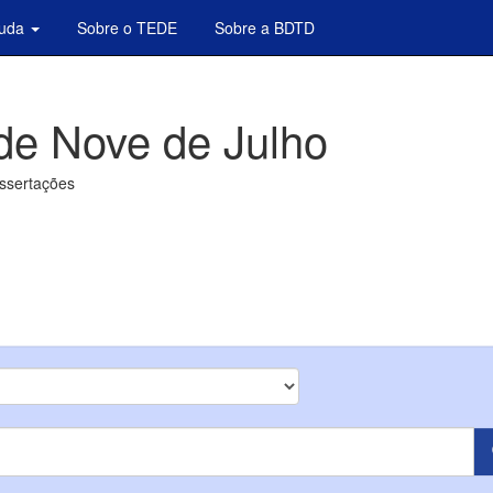
juda
Sobre o TEDE
Sobre a BDTD
de Nove de Julho
issertações