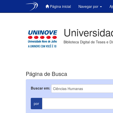
Página inicial
Navegar por
A
Skip
navigation
Universida
Biblioteca Digital de Teses e D
Página de Busca
Buscar em:
por