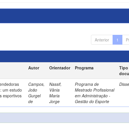
Anterior
1
P
Autor
Orientador
Programa
Tipo
doc
endedoras
Campos,
Nassif,
Programa de
Diss
s: um estudo
João
Vânia
Mestrado Profissional
s esportivos
Gurgel
Maria
em Administração -
de
Jorge
Gestão do Esporte