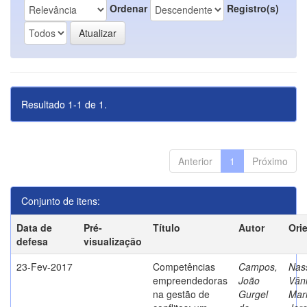
Ordenar
Registro(s)
Resultado 1-1 de 1.
Anterior
1
Próximo
Conjunto de itens:
Data de
Pré-
Título
Autor
Ori
defesa
visualização
23-Fev-2017
Competências
Campos,
Nass
empreendedoras
João
Vân
na gestão de
Gurgel
Mar