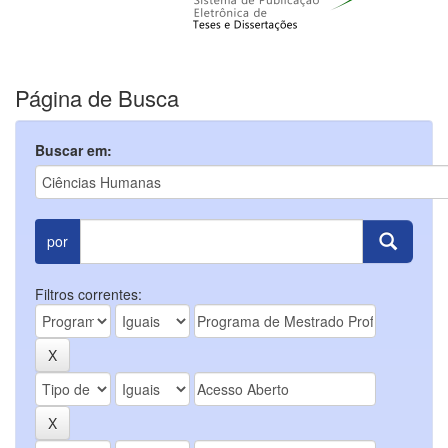
Página de Busca
Buscar em:
por
Filtros correntes: