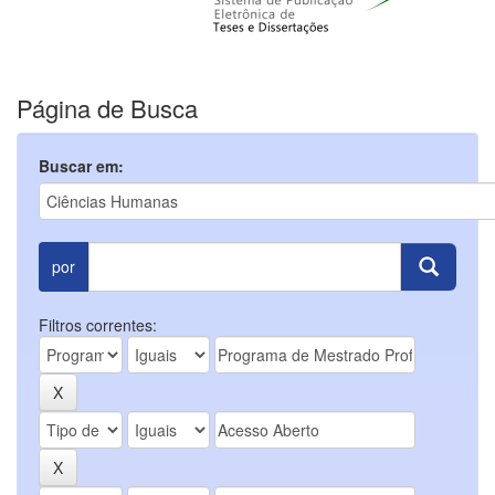
Página de Busca
Buscar em:
por
Filtros correntes: