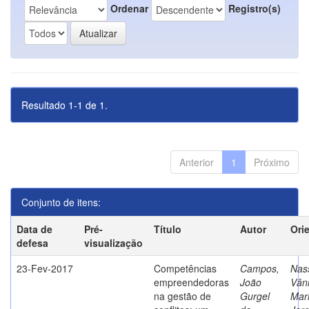
Ordenar
Registro(s)
Resultado 1-1 de 1.
Anterior
1
Próximo
Conjunto de itens:
Data de
Pré-
Título
Autor
Ori
defesa
visualização
23-Fev-2017
Competências
Campos,
Nass
empreendedoras
João
Vân
na gestão de
Gurgel
Mar