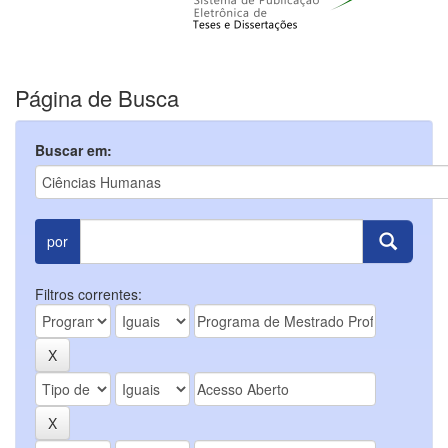
Página de Busca
Buscar em:
por
Filtros correntes: