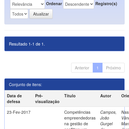
Ordenar
Registro(s)
Resultado 1-1 de 1.
Anterior
1
Próximo
Conjunto de itens:
Data de
Pré-
Título
Autor
Ori
defesa
visualização
23-Fev-2017
Competências
Campos,
Nass
empreendedoras
João
Vân
na gestão de
Gurgel
Mar