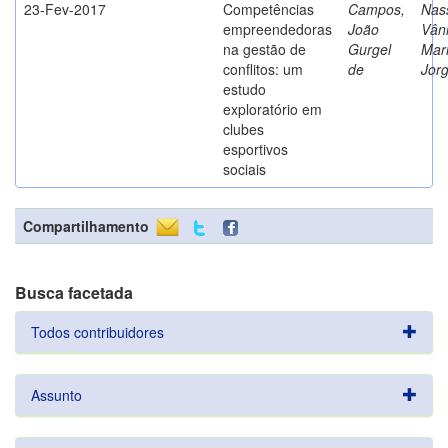
23-Fev-2017
Competências
Campos,
Nass
empreendedoras
João
Vân
na gestão de
Gurgel
Mar
conflitos: um
de
Jor
estudo
exploratório em
clubes
esportivos
sociais
Compartilhamento
Busca facetada
Todos contribuidores
Assunto