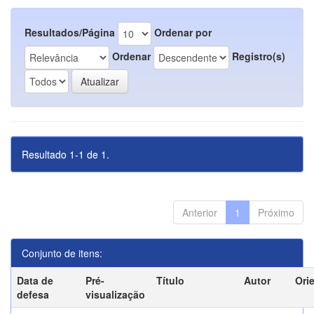
Resultados/Página
Ordenar por
Ordenar
Registro(s)
Resultado 1-1 de 1.
Anterior
1
Próximo
Conjunto de itens:
Data de
Pré-
Título
Autor
Ori
defesa
visualização