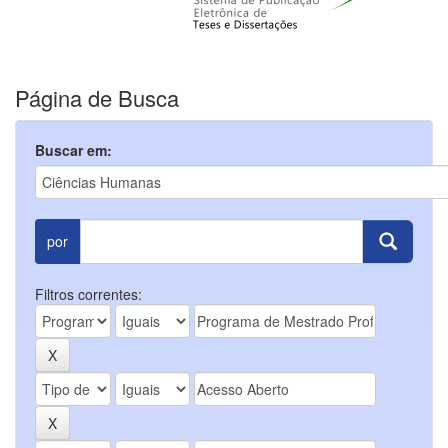
Página de Busca
Buscar em:
por
Filtros correntes: