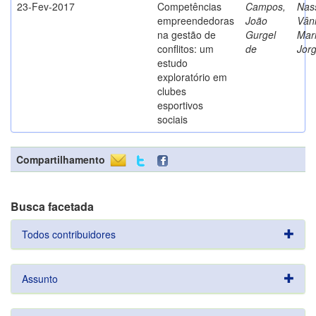
23-Fev-2017
Competências
Campos,
Nass
empreendedoras
João
Vân
na gestão de
Gurgel
Mar
conflitos: um
de
Jor
estudo
exploratório em
clubes
esportivos
sociais
Compartilhamento
Busca facetada
Todos contribuidores
Assunto