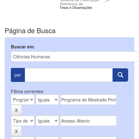
Página de Busca
Buscar em:
por
Filtros correntes: