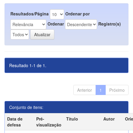
Resultados/Página
Ordenar por
Ordenar
Registro(s)
Resultado 1-1 de 1.
Anterior
1
Próximo
Conjunto de itens:
Data de
Pré-
Título
Autor
Ori
defesa
visualização