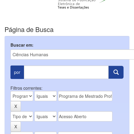
Página de Busca
Buscar em:
por
Filtros correntes: