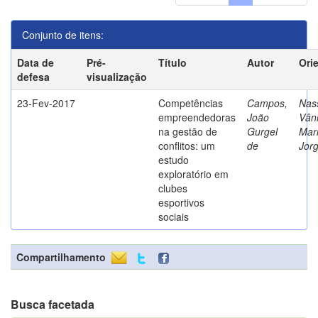
Conjunto de itens:
Data de
Pré-
Título
Autor
Ori
defesa
visualização
23-Fev-2017
Competências
Campos,
Nass
empreendedoras
João
Vân
na gestão de
Gurgel
Mar
conflitos: um
de
Jor
estudo
exploratório em
clubes
esportivos
sociais
Compartilhamento
Busca facetada