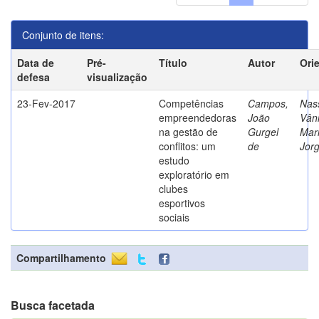
Conjunto de itens:
Data de
Pré-
Título
Autor
Ori
defesa
visualização
23-Fev-2017
Competências
Campos,
Nass
empreendedoras
João
Vân
na gestão de
Gurgel
Mar
conflitos: um
de
Jor
estudo
exploratório em
clubes
esportivos
sociais
Compartilhamento
Busca facetada