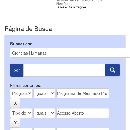
Página de Busca
Buscar em:
por
Filtros correntes: