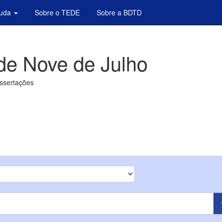
juda
Sobre o TEDE
Sobre a BDTD
de Nove de Julho
issertações