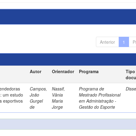
Anterior
1
P
Autor
Orientador
Programa
Tipo
doc
endedoras
Campos,
Nassif,
Programa de
Diss
s: um estudo
João
Vânia
Mestrado Profissional
s esportivos
Gurgel
Maria
em Administração -
de
Jorge
Gestão do Esporte