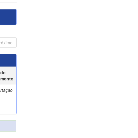
róximo
 de
umento
ertação