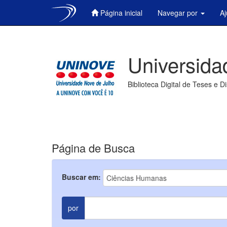
Página inicial
Navegar por
A
Skip
navigation
Universida
Biblioteca Digital de Teses e D
Página de Busca
Buscar em:
por