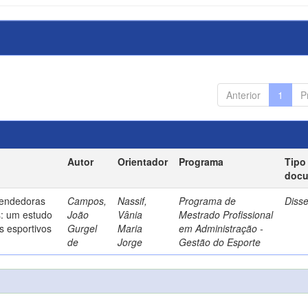
Anterior
1
P
Autor
Orientador
Programa
Tipo
doc
endedoras
Campos,
Nassif,
Programa de
Diss
s: um estudo
João
Vânia
Mestrado Profissional
s esportivos
Gurgel
Maria
em Administração -
de
Jorge
Gestão do Esporte