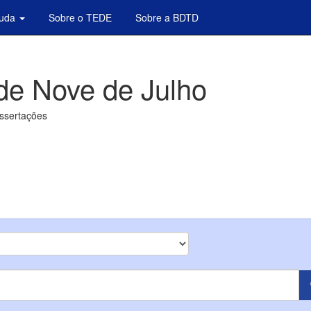
juda
Sobre o TEDE
Sobre a BDTD
de Nove de Julho
issertações