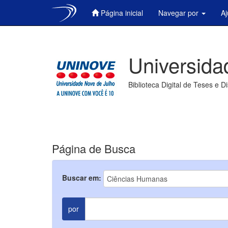
Página inicial
Navegar por
A
Skip
navigation
Universida
Biblioteca Digital de Teses e D
Página de Busca
Buscar em:
por