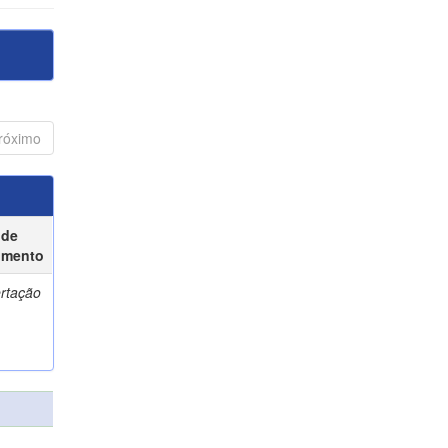
róximo
 de
umento
ertação