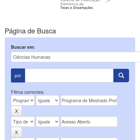
Página de Busca
Buscar em:
por
Filtros correntes: