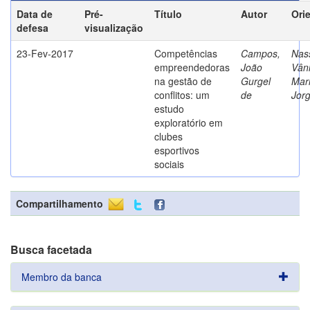
Data de
Pré-
Título
Autor
Ori
defesa
visualização
23-Fev-2017
Competências
Campos,
Nass
empreendedoras
João
Vân
na gestão de
Gurgel
Mar
conflitos: um
de
Jor
estudo
exploratório em
clubes
esportivos
sociais
Compartilhamento
Busca facetada
Membro da banca