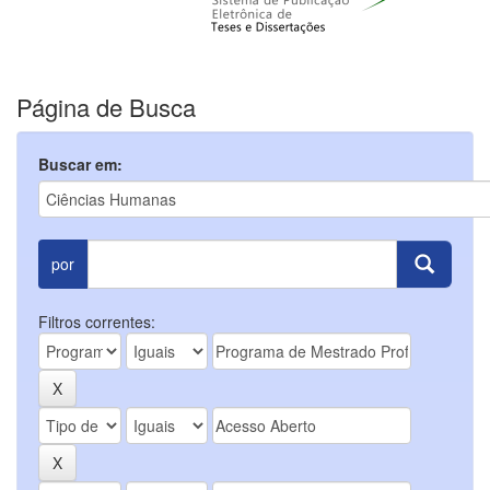
Página de Busca
Buscar em:
por
Filtros correntes: