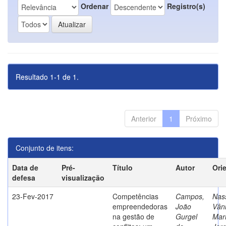
Ordenar
Registro(s)
Resultado 1-1 de 1.
Anterior
1
Próximo
Conjunto de itens:
Data de
Pré-
Título
Autor
Ori
defesa
visualização
23-Fev-2017
Competências
Campos,
Nass
empreendedoras
João
Vân
na gestão de
Gurgel
Mar