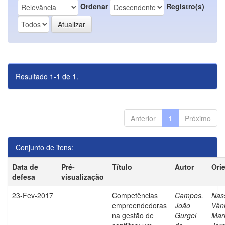
Ordenar
Registro(s)
Resultado 1-1 de 1.
Anterior
1
Próximo
Conjunto de itens:
Data de
Pré-
Título
Autor
Ori
defesa
visualização
23-Fev-2017
Competências
Campos,
Nass
empreendedoras
João
Vân
na gestão de
Gurgel
Mar