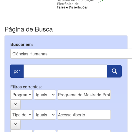
Página de Busca
Buscar em:
por
Filtros correntes: