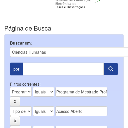
Página de Busca
Buscar em:
por
Filtros correntes: