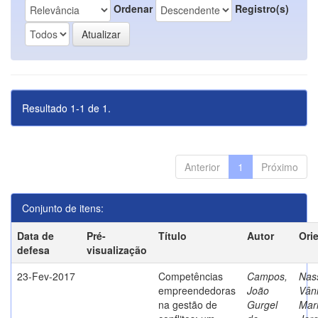
Ordenar
Registro(s)
Resultado 1-1 de 1.
Anterior
1
Próximo
Conjunto de itens:
Data de
Pré-
Título
Autor
Ori
defesa
visualização
23-Fev-2017
Competências
Campos,
Nass
empreendedoras
João
Vân
na gestão de
Gurgel
Mar