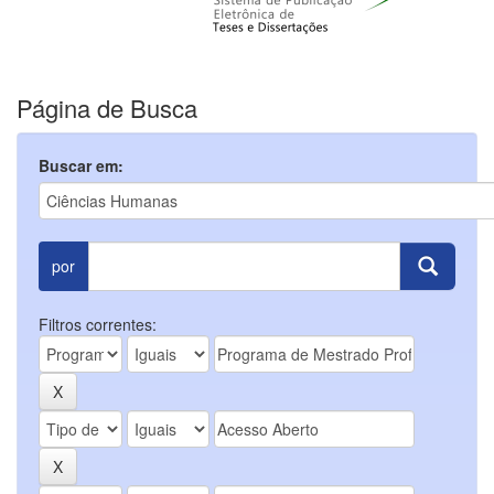
Página de Busca
Buscar em:
por
Filtros correntes: