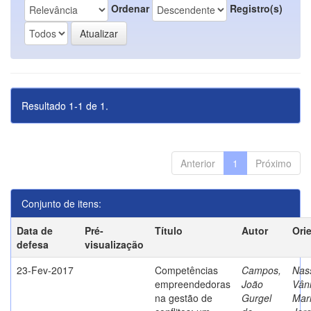
Ordenar
Registro(s)
Resultado 1-1 de 1.
Anterior
1
Próximo
Conjunto de itens:
Data de
Pré-
Título
Autor
Ori
defesa
visualização
23-Fev-2017
Competências
Campos,
Nass
empreendedoras
João
Vân
na gestão de
Gurgel
Mar