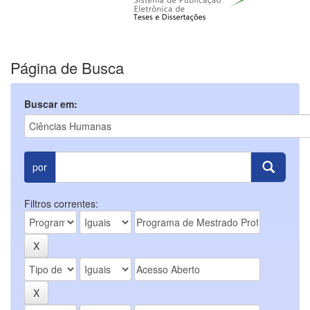
Página de Busca
Buscar em:
por
Filtros correntes: