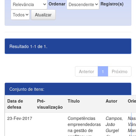
Ordenar
Registro(s)
Resultado 1-1 de 1.
Anterior
1
Próximo
Conjunto de itens:
Data de
Pré-
Título
Autor
Ori
defesa
visualização
23-Fev-2017
Competências
Campos,
Nass
empreendedoras
João
Vân
na gestão de
Gurgel
Mar