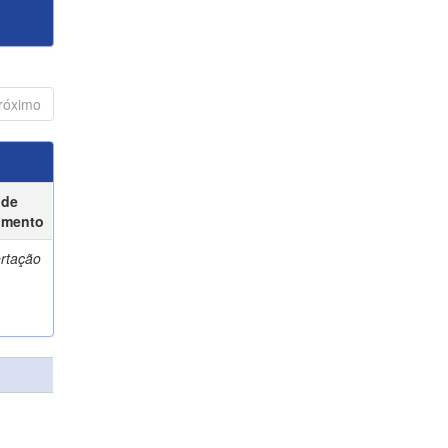
róximo
 de
umento
ertação