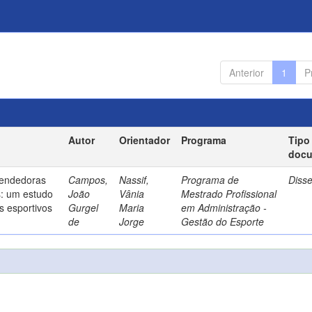
Anterior
1
P
Autor
Orientador
Programa
Tipo
doc
endedoras
Campos,
Nassif,
Programa de
Diss
s: um estudo
João
Vânia
Mestrado Profissional
s esportivos
Gurgel
Maria
em Administração -
de
Jorge
Gestão do Esporte