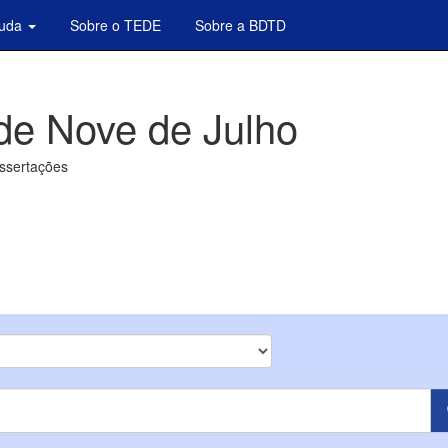
juda
Sobre o TEDE
Sobre a BDTD
de Nove de Julho
issertações