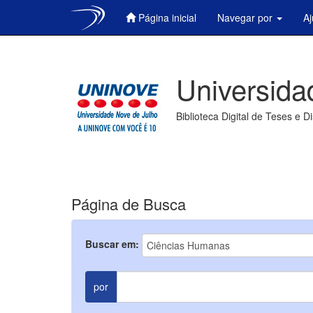
Página inicial
Navegar por
A
Skip
navigation
Universida
Biblioteca Digital de Teses e D
Página de Busca
Buscar em:
por