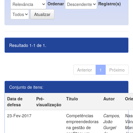
Ordenar
Registro(s)
Resultado 1-1 de 1.
Anterior
1
Próximo
Conjunto de itens:
Data de
Pré-
Título
Autor
Ori
defesa
visualização
23-Fev-2017
Competências
Campos,
Nass
empreendedoras
João
Vân
na gestão de
Gurgel
Mar