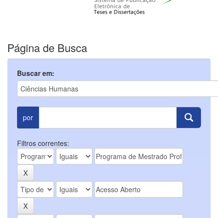
Página de Busca
Buscar em:
por
Filtros correntes: