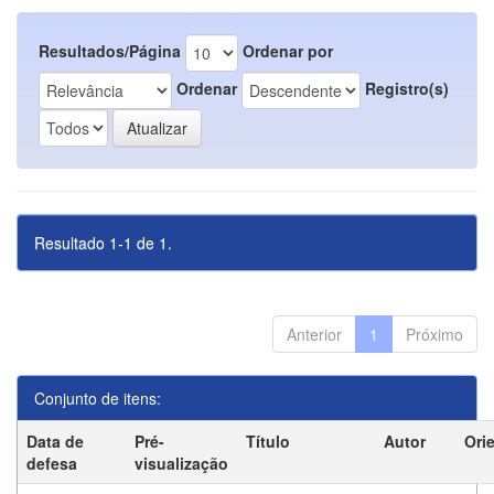
Resultados/Página
Ordenar por
Ordenar
Registro(s)
Resultado 1-1 de 1.
Anterior
1
Próximo
Conjunto de itens:
Data de
Pré-
Título
Autor
Ori
defesa
visualização