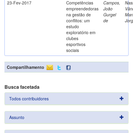
23-Fev-2017
Competências
Campos,
Nass
empreendedoras
João
Vân
na gestão de
Gurgel
Mar
conflitos: um
de
Jor
estudo
exploratório em
clubes
esportivos
sociais
Compartilhamento
Busca facetada
Todos contribuidores
Assunto