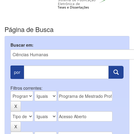
Página de Busca
Buscar em:
por
Filtros correntes: