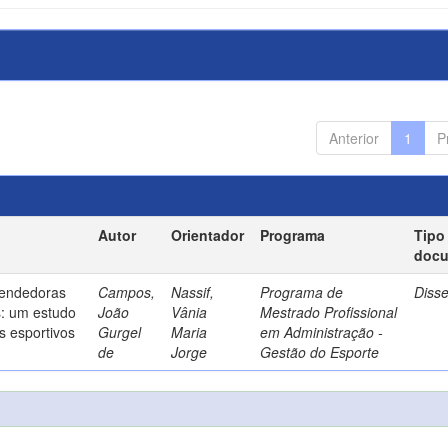
Anterior
1
P
Autor
Orientador
Programa
Tipo
doc
endedoras
Campos,
Nassif,
Programa de
Diss
s: um estudo
João
Vânia
Mestrado Profissional
s esportivos
Gurgel
Maria
em Administração -
de
Jorge
Gestão do Esporte