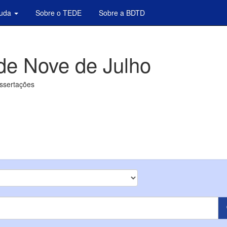
juda
Sobre o TEDE
Sobre a BDTD
de Nove de Julho
issertações