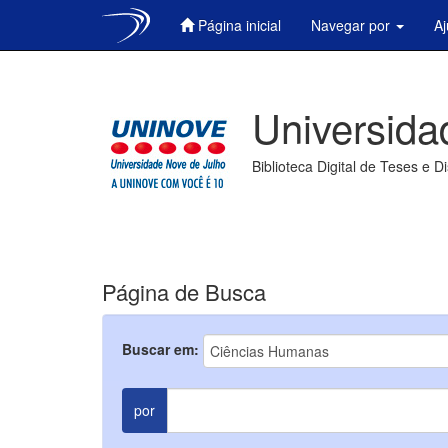
Página inicial
Navegar por
A
Skip
navigation
Universida
Biblioteca Digital de Teses e D
Página de Busca
Buscar em:
por