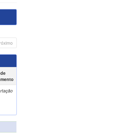
róximo
 de
umento
ertação