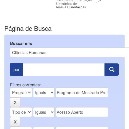
Página de Busca
Buscar em:
por
Filtros correntes: