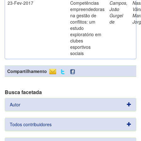
23-Fev-2017
Competências
Campos,
Nass
empreendedoras
João
Vân
na gestão de
Gurgel
Mar
conflitos: um
de
Jor
estudo
exploratório em
clubes
esportivos
sociais
Compartilhamento
Busca facetada
Autor
Todos contribuidores