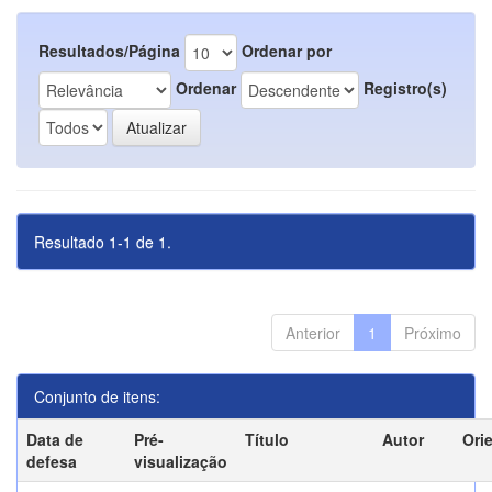
Resultados/Página
Ordenar por
Ordenar
Registro(s)
Resultado 1-1 de 1.
Anterior
1
Próximo
Conjunto de itens:
Data de
Pré-
Título
Autor
Ori
defesa
visualização