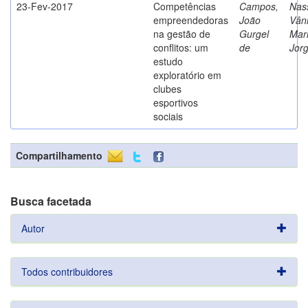
23-Fev-2017
Competências
Campos,
Nass
empreendedoras
João
Vân
na gestão de
Gurgel
Mar
conflitos: um
de
Jor
estudo
exploratório em
clubes
esportivos
sociais
Compartilhamento
Busca facetada
Autor
Todos contribuidores