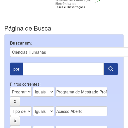
Página de Busca
Buscar em:
por
Filtros correntes: