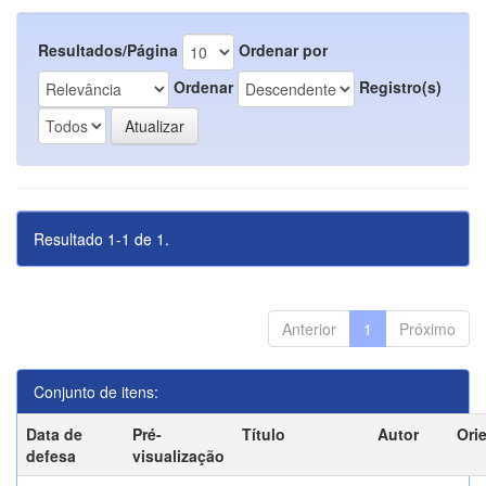
Resultados/Página
Ordenar por
Ordenar
Registro(s)
Resultado 1-1 de 1.
Anterior
1
Próximo
Conjunto de itens:
Data de
Pré-
Título
Autor
Ori
defesa
visualização