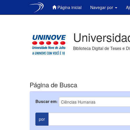
Página inicial
Navegar por
A
Skip
navigation
Universida
Biblioteca Digital de Teses e D
Página de Busca
Buscar em:
por