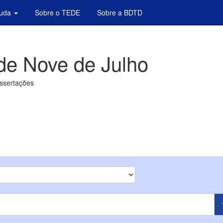
juda
Sobre o TEDE
Sobre a BDTD
de Nove de Julho
issertações