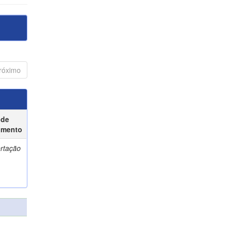
róximo
 de
umento
ertação