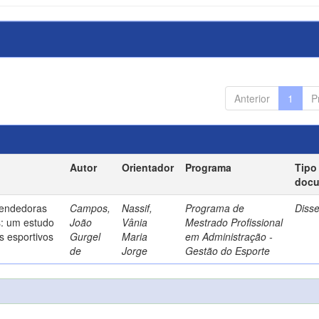
Anterior
1
P
Autor
Orientador
Programa
Tipo
doc
endedoras
Campos,
Nassif,
Programa de
Diss
s: um estudo
João
Vânia
Mestrado Profissional
s esportivos
Gurgel
Maria
em Administração -
de
Jorge
Gestão do Esporte