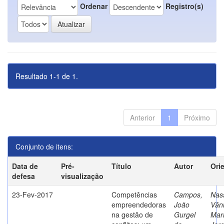
Ordenar
Registro(s)
Resultado 1-1 de 1.
Anterior
1
Próximo
Conjunto de itens:
Data de
Pré-
Título
Autor
Ori
defesa
visualização
23-Fev-2017
Competências
Campos,
Nass
empreendedoras
João
Vân
na gestão de
Gurgel
Mar