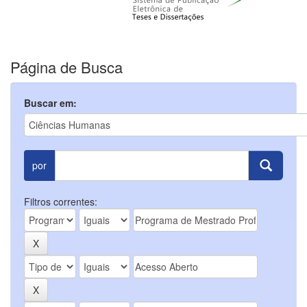
Página de Busca
Buscar em:
por
Filtros correntes: