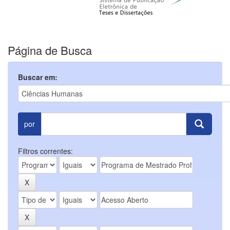
Página de Busca
Buscar em:
por
Filtros correntes: