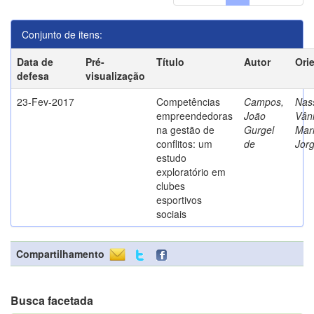
Conjunto de itens:
Data de
Pré-
Título
Autor
Ori
defesa
visualização
23-Fev-2017
Competências
Campos,
Nass
empreendedoras
João
Vân
na gestão de
Gurgel
Mar
conflitos: um
de
Jor
estudo
exploratório em
clubes
esportivos
sociais
Compartilhamento
Busca facetada