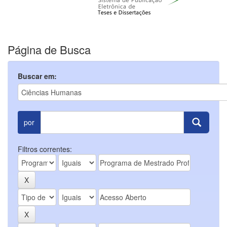
Página de Busca
Buscar em:
por
Filtros correntes: