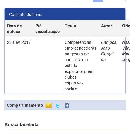
Conjunto de itens:
Data de
Pré-
Título
Autor
Ori
defesa
visualização
23-Fev-2017
Competências
Campos,
Nass
empreendedoras
João
Vân
na gestão de
Gurgel
Mar
conflitos: um
de
Jor
estudo
exploratório em
clubes
esportivos
sociais
Compartilhamento
Busca facetada