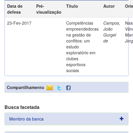
Data de
Pré-
Título
Autor
Ori
defesa
visualização
23-Fev-2017
Competências
Campos,
Nass
empreendedoras
João
Vân
na gestão de
Gurgel
Mar
conflitos: um
de
Jor
estudo
exploratório em
clubes
esportivos
sociais
Compartilhamento
Busca facetada
Membro da banca