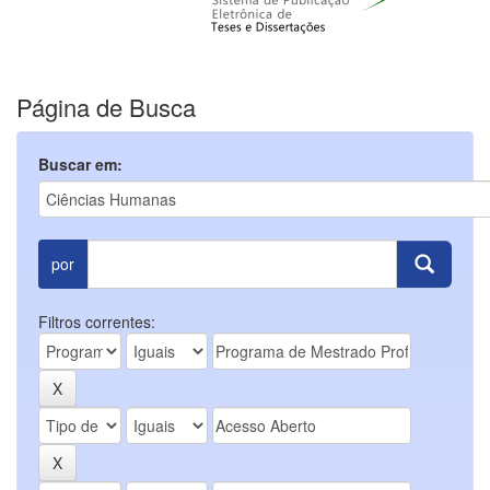
Página de Busca
Buscar em:
por
Filtros correntes: