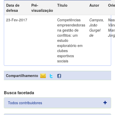
Data de
Pré-
Título
Autor
Ori
defesa
visualização
23-Fev-2017
Competências
Campos,
Nass
empreendedoras
João
Vân
na gestão de
Gurgel
Mar
conflitos: um
de
Jor
estudo
exploratório em
clubes
esportivos
sociais
Compartilhamento
Busca facetada
Todos contribuidores