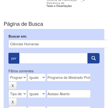
Página de Busca
Buscar em:
por
Filtros correntes: