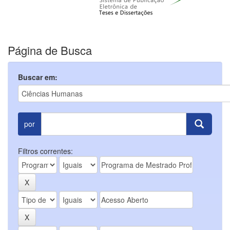
Página de Busca
Buscar em:
por
Filtros correntes: