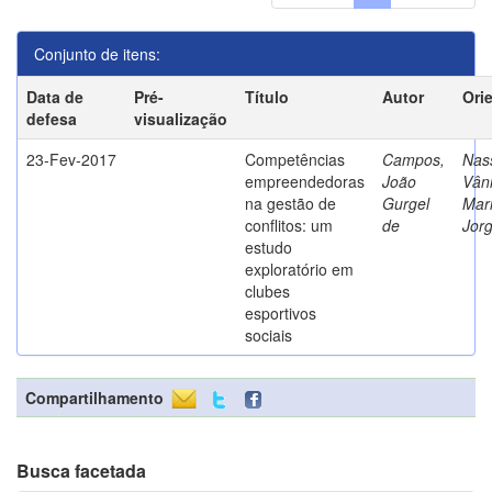
Conjunto de itens:
Data de
Pré-
Título
Autor
Ori
defesa
visualização
23-Fev-2017
Competências
Campos,
Nass
empreendedoras
João
Vân
na gestão de
Gurgel
Mar
conflitos: um
de
Jor
estudo
exploratório em
clubes
esportivos
sociais
Compartilhamento
Busca facetada