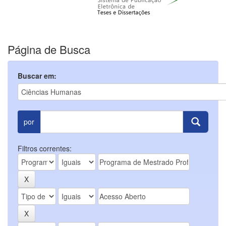
Página de Busca
Buscar em:
por
Filtros correntes: