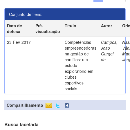
Conjunto de itens:
Data de
Pré-
Título
Autor
Ori
defesa
visualização
23-Fev-2017
Competências
Campos,
Nass
empreendedoras
João
Vân
na gestão de
Gurgel
Mar
conflitos: um
de
Jor
estudo
exploratório em
clubes
esportivos
sociais
Compartilhamento
Busca facetada