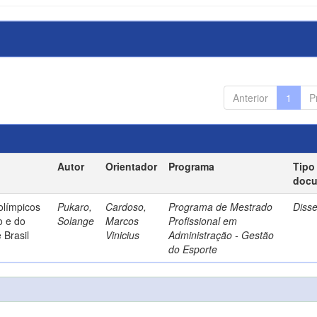
Anterior
1
P
Autor
Orientador
Programa
Tipo
doc
olímpicos
Pukaro,
Cardoso,
Programa de Mestrado
Diss
o e do
Solange
Marcos
Profissional em
 Brasil
Vinicius
Administração - Gestão
do Esporte