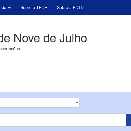
juda
Sobre o TEDE
Sobre a BDTD
de Nove de Julho
issertações