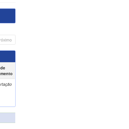
róximo
 de
umento
ertação