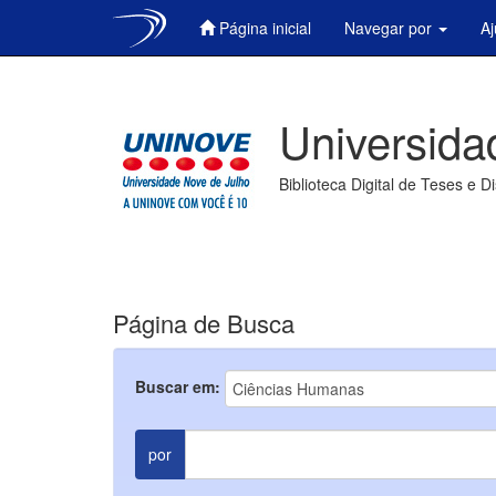
Página inicial
Navegar por
A
Skip
navigation
Universida
Biblioteca Digital de Teses e D
Página de Busca
Buscar em:
por