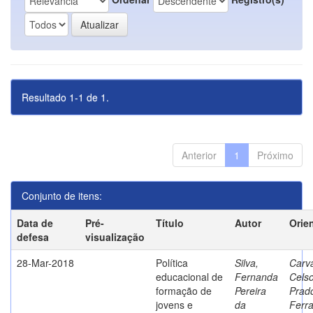
Resultado 1-1 de 1.
Anterior
1
Próximo
Conjunto de itens:
Data de
Pré-
Título
Autor
Orie
defesa
visualização
28-Mar-2018
Política
Silva,
Carva
educacional de
Fernanda
Cels
formação de
Pereira
Prad
jovens e
da
Ferr