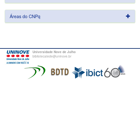
Áreas do CNPq
Universidade Nove de Julho
bibliotecatede@uninove.br