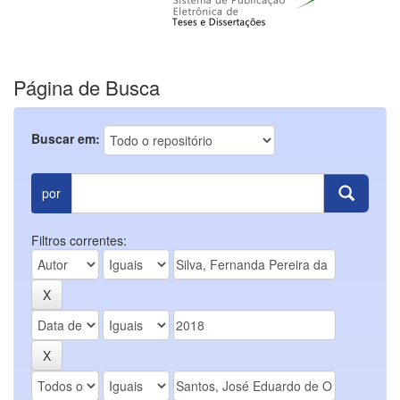
Página de Busca
Buscar em:
por
Filtros correntes: