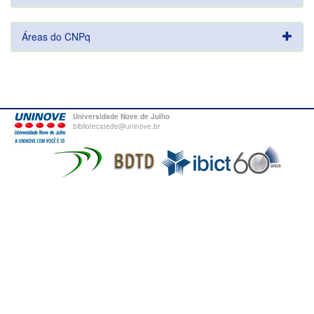
Áreas do CNPq
Universidade Nove de Julho
bibliotecatede@uninove.br