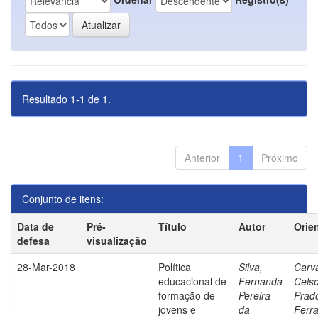
Resultado 1-1 de 1.
Anterior
1
Próximo
Conjunto de itens:
Data de
Pré-
Título
Autor
Orie
defesa
visualização
28-Mar-2018
Política
Silva,
Carva
educacional de
Fernanda
Cels
formação de
Pereira
Prad
jovens e
da
Ferr