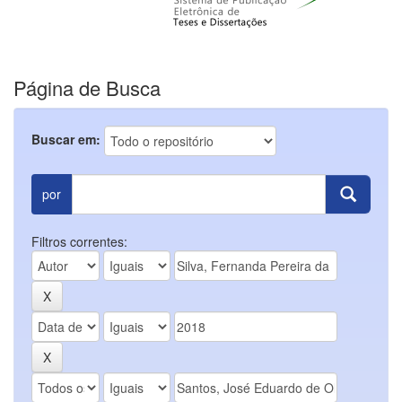
Página de Busca
Buscar em:
por
Filtros correntes: