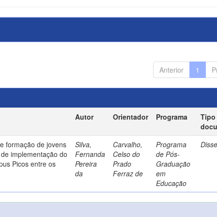
Anterior
1
P
Autor
Orientador
Programa
Tipo
doc
de formação de jovens
Silva,
Carvalho,
Programa
Diss
o de implementação do
Fernanda
Celso do
de Pós-
us Picos entre os
Pereira
Prado
Graduação
da
Ferraz de
em
Educação