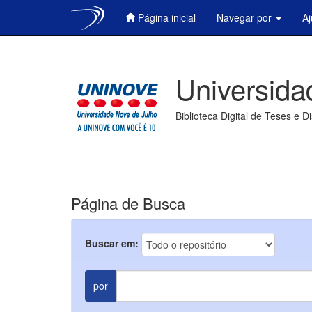
Página inicial
Navegar por
A
Skip
navigation
Universida
Biblioteca Digital de Teses e D
Página de Busca
Buscar em:
por