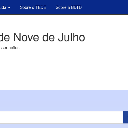
juda
Sobre o TEDE
Sobre a BDTD
de Nove de Julho
issertações