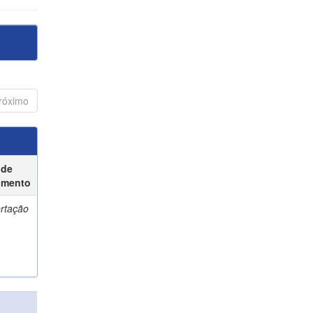
róximo
 de
umento
ertação