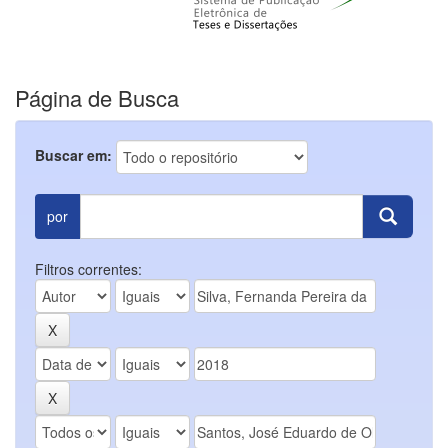
Página de Busca
Buscar em:
por
Filtros correntes: