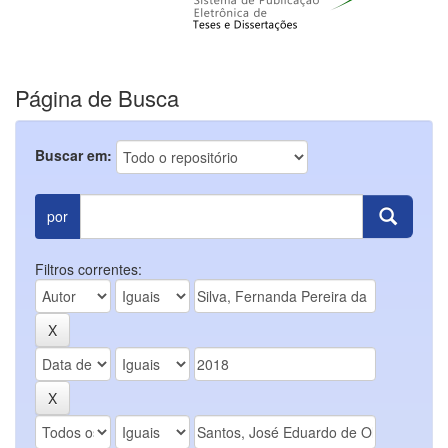
Página de Busca
Buscar em:
por
Filtros correntes: