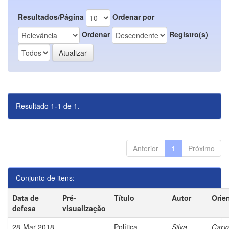
Resultados/Página
Ordenar por
Ordenar
Registro(s)
Resultado 1-1 de 1.
Anterior
1
Próximo
Conjunto de itens:
Data de
Pré-
Título
Autor
Orie
defesa
visualização
28-Mar-2018
Política
Silva,
Carva