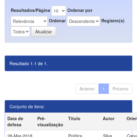
Resultados/Página
Ordenar por
Ordenar
Registro(s)
Resultado 1-1 de 1.
Anterior
1
Próximo
Conjunto de itens:
Data de
Pré-
Título
Autor
Orie
defesa
visualização
28-Mar-2018
Política
Silva,
Carva