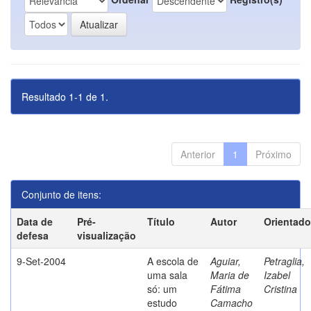
Resultado 1-1 de 1.
Anterior
1
Próximo
Conjunto de itens:
Data de
Pré-
Título
Autor
Orientado
defesa
visualização
9-Set-2004
A escola de
Aguiar,
Petraglia,
uma sala
Maria de
Izabel
só: um
Fátima
Cristina
estudo
Camacho