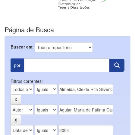
Página de Busca
Buscar em:
por
Filtros correntes: