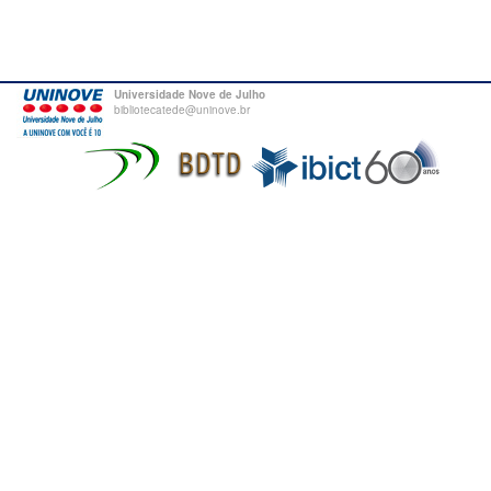
Universidade Nove de Julho
bibliotecatede@uninove.br