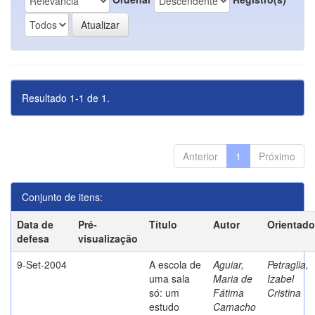
Resultado 1-1 de 1.
Anterior
1
Próximo
Conjunto de itens:
Data de
Pré-
Título
Autor
Orientado
defesa
visualização
9-Set-2004
A escola de
Aguiar,
Petraglia,
uma sala
Maria de
Izabel
só: um
Fátima
Cristina
estudo
Camacho