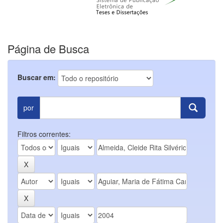
Página de Busca
Buscar em:
por
Filtros correntes: