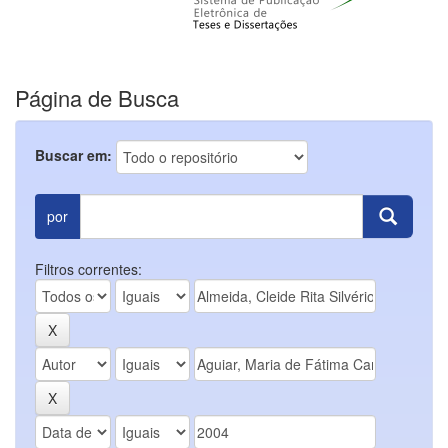
Página de Busca
Buscar em:
por
Filtros correntes: