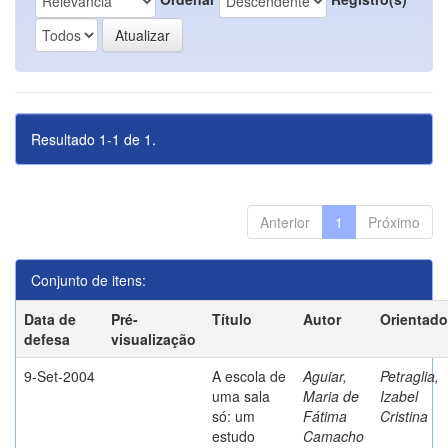
Resultado 1-1 de 1.
Anterior
1
Próximo
Conjunto de itens:
Data de
Pré-
Título
Autor
Orientado
defesa
visualização
9-Set-2004
A escola de
Aguiar,
Petraglia,
uma sala
Maria de
Izabel
só: um
Fátima
Cristina
estudo
Camacho